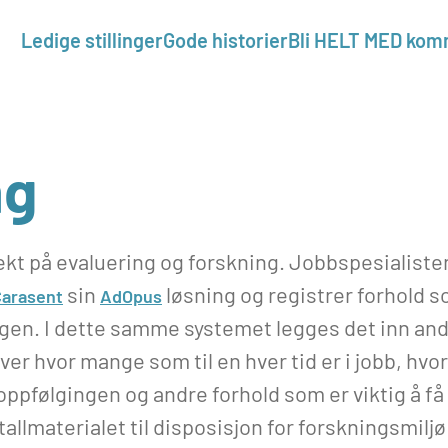
Ledige stillinger
Gode historier
Bli HELT MED ko
ng
kt på evaluering og forskning. Jobbspesialiste
sin
løsning og registrer forhold so
arasent
AdOpus
ngen. I dette samme systemet legges det inn an
ver hvor mange som til en hver tid er i jobb, hvor
oppfølgingen og andre forhold som er viktig å f
r tallmaterialet til disposisjon for forskningsmil