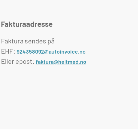
Fakturaadresse
Faktura sendes på
EHF:
924358092@autoinvoice.no
Eller epost:
faktura@heltmed.no