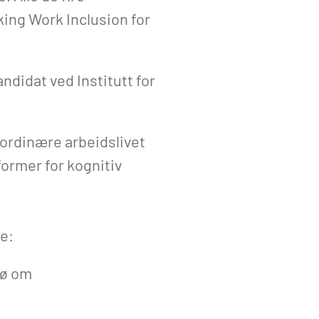
ing Work Inclusion for
didat ved Institutt for
ordinære arbeidslivet
former for kognitiv
pe:
jø om