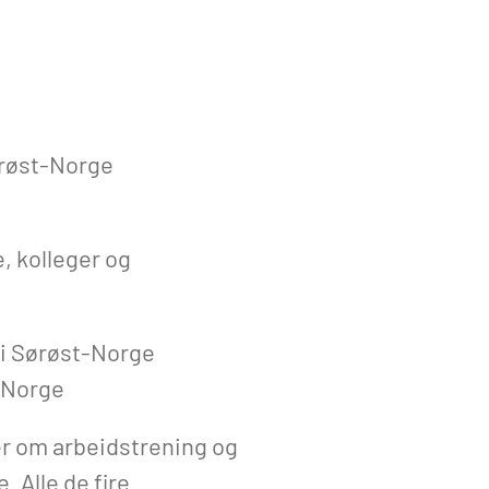
ørøst-Norge
, kolleger og
 i Sørøst-Norge
t-Norge
r om arbeidstrening og
 Alle de fire