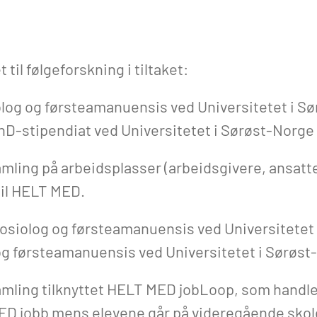
 til følgeforskning i tiltaket:
olog og førsteamanuensis ved Universitetet i S
hD-stipendiat ved Universitetet i Sørøst-Norge
ling på arbeidsplasser (arbeidsgivere, ansatte
til HELT MED.
 sosiolog og førsteamanuensis ved Universitetet
 og førsteamanuensis ved Universitetet i Sørøs
mling tilknyttet HELT MED jobLoop, som handle
MED jobb mens elevene går på videregående skole.