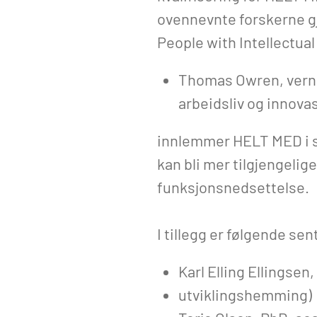
ovennevnte forskerne gj
People with Intellectual 
Thomas Owren, vernep
arbeidsliv og innovas
innlemmer HELT MED i si
kan bli mer tilgjengelig
funksjonsnedsettelse.
I tillegg er følgende s
Karl Elling Ellingse
utviklingshemming)