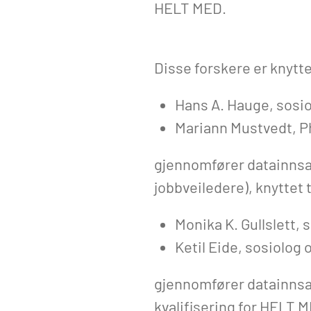
HELT MED.
Disse forskere er knyttet
Hans A. Hauge, sosi
Mariann Mustvedt, P
gjennomfører datainnsam
jobbveiledere), knyttet 
Monika K. Gullslett,
Ketil Eide, sosiolog
gjennomfører datainnsa
kvalifisering for HELT 