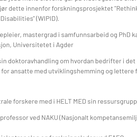
ør dette innenfor forskningsprosjektet "Rethink
Disabilities" (WIPID).
leier, mastergrad i samfunnsarbeid og PhD kan
jon, Universitetet i Agder
n doktoravhandling om hvordan bedrifter i det 
e for ansatte med utviklingshemming og lettere 
entrale forskere med i HELT MED sin ressursgrup
n, professor ved NAKU (Nasjonalt kompetansemil