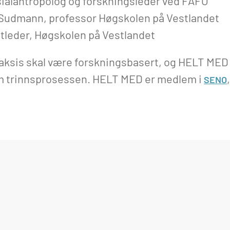
sialantropolog og forskningsleder ved FAFO
Sudmann, professor Høgskolen på Vestlandet
tleder, Høgskolen på Vestlandet
 praksis skal være forskningsbasert, og HELT MED
em trinnsprosessen. HELT MED er medlem i
SENO