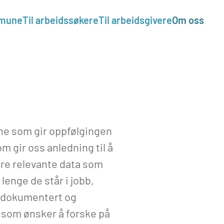
mmune
Til arbeidssøkere
Til arbeidsgivere
Om oss
ne som gir oppfølgingen
m gir oss anledning til å
dre relevante data som
 lenge de står i jobb,
å dokumentert og
jø som ønsker å forske på