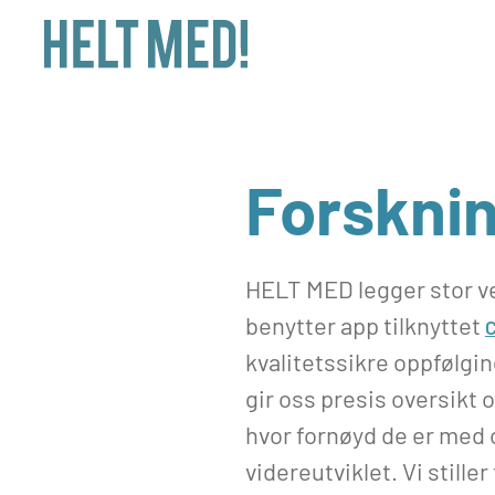
Skip to main content
Forskni
HELT MED legger stor ve
benytter app tilknyttet
C
kvalitetssikre oppfølgi
gir oss presis oversikt o
hvor fornøyd de er med 
videreutviklet. Vi stille