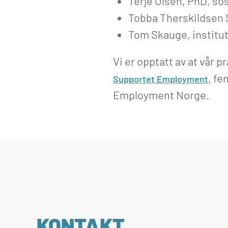
Terje Olsen, PhD, so
Tobba Therskildsen 
Tom Skauge, institut
Vi er opptatt av at vår
, f
Supportet Employment
Employment Norge.
KONTAKT