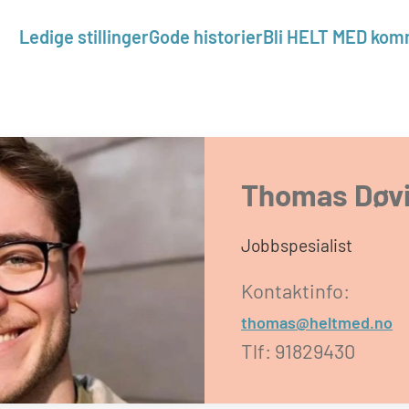
Ledige stillinger
Gode historier
Bli HELT MED ko
Thomas Døv
Jobbspesialist
Kontaktinfo:
thomas@heltmed.no
Tlf: 91829430