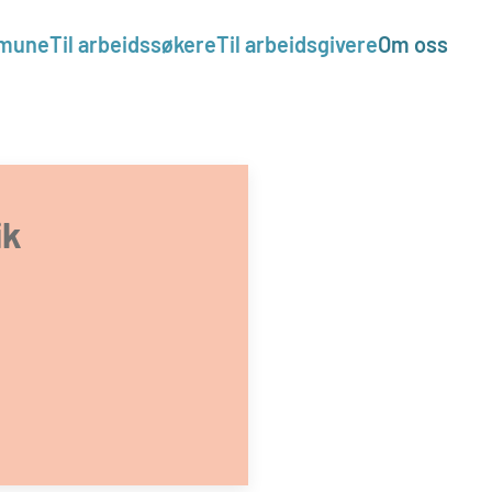
mmune
Til arbeidssøkere
Til arbeidsgivere
Om oss
ik