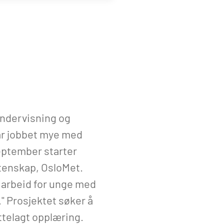
undervisning og
har jobbet mye med
september starter
tenskap, OsloMet.
l arbeid for unge med
" Prosjektet søker å
ettelagt opplæring.