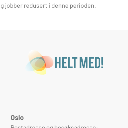
g jobber redusert i denne perioden.
Oslo
Postadresse og besøksadresse: