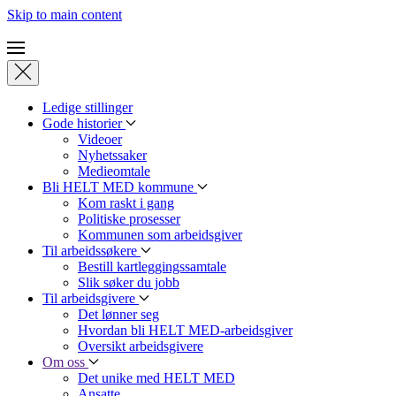
Skip to main content
Ledige stillinger
Gode historier
Videoer
Nyhetssaker
Medieomtale
Bli HELT MED kommune
Kom raskt i gang
Politiske prosesser
Kommunen som arbeidsgiver
Til arbeidssøkere
Bestill kartleggingssamtale
Slik søker du jobb
Til arbeidsgivere
Det lønner seg
Hvordan bli HELT MED-arbeidsgiver
Oversikt arbeidsgivere
Om oss
Det unike med HELT MED
Ansatte