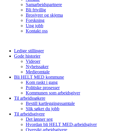
Samarbeidspartnere
Bli frivillig
Brosjyrer og skjema
Forskning
Ung jobb
Kontakt oss
Ledige stillinger
Gode historier
Videoer
Nyhetssaker
Medieomtale
Bli HELT MED kommune
Kom raskt i gang
Politiske prosesser
Kommunen som arbeidsgiver
Til arbeidssøkere
Bestill kartleggingssamtale
Slik søker du jobb
Til arbeidsgivere
Det lønner seg
Hvordan bli HELT MED-arbeidsgiver
Oversikt arbeidsgivere