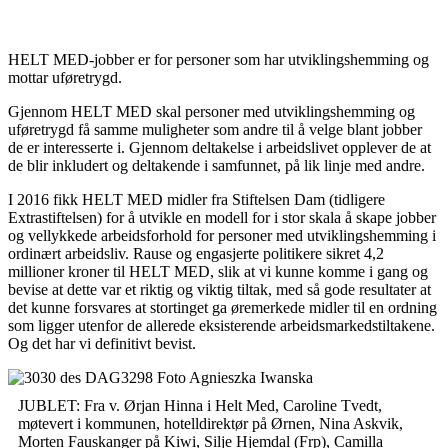
HELT MED-jobber er for personer som har utviklingshemming og
mottar uføretrygd.
Gjennom HELT MED skal personer med utviklingshemming og
uføretrygd få samme muligheter som andre til å velge blant jobber
de er interesserte i. Gjennom deltakelse i arbeidslivet opplever de at
de blir inkludert og deltakende i samfunnet, på lik linje med andre.
I 2016 fikk HELT MED midler fra Stiftelsen Dam (tidligere
Extrastiftelsen) for å utvikle en modell for i stor skala å skape jobber
og vellykkede arbeidsforhold for personer med utviklingshemming i
ordinært arbeidsliv. Rause og engasjerte politikere sikret 4,2
millioner kroner til HELT MED, slik at vi kunne komme i gang og
bevise at dette var et riktig og viktig tiltak, med så gode resultater at
det kunne forsvares at stortinget ga øremerkede midler til en ordning
som ligger utenfor de allerede eksisterende arbeidsmarkedstiltakene.
Og det har vi definitivt bevist.
JUBLET: Fra v. Ørjan Hinna i Helt Med, Caroline Tvedt,
møtevert i kommunen, hotelldirektør på Ørnen, Nina Askvik,
Morten Fauskanger på Kiwi, Silje Hjemdal (Frp), Camilla