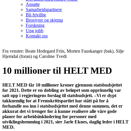
Ansatte
Samarbeidspartnere
Bli frivillig
Brosjyrer og skjema
Forskning
Ung jobb
Kontakt oss
Fra venstre: Beate Hedegard Friis, Morten Fauskanger (bak), Silje
Hjemdal (foran) og Caroline Tvedt
10 millioner til HELT MED
HELT MED får 10 millioner kroner gjennom statsbudsjettet
for 2021. Dette er en dobling av beløpet som opprinnelig var
satt opp i regjeringens forslag til statsbudsjett. –Vi er dypt
takknemlig for at Fremskrittspartiet har stått på for å
forhandle oss inn i statsbudsjettet med denne summen, det er
akkurat det vi trenger for å kunne realisere alle våre gode
planer for arbeidsinkludering for personer med
utviklingshemming i 2021, sier Jarle Eknes, daglig leder i HELT
MED.