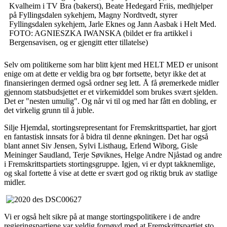
Kvalheim i TV Bra (bakerst), Beate Hedegard Friis, medhjelper
på Fyllingsdalen sykehjem, Magny Nordtvedt, styrer
Fyllingsdalen sykehjem, Jarle Eknes og Jann Aasbak i Helt Med.
FOTO: AGNIESZKA IWANSKA (bildet er fra artikkel i
Bergensavisen, og er gjengitt etter tillatelse)
Selv om politikerne som har blitt kjent med HELT MED er unisont
enige om at dette er veldig bra og bør fortsette, betyr ikke det at
finansieringen dermed også ordner seg lett. Å få øremerkede midler
gjennom statsbudsjettet er et virkemiddel som brukes svært sjelden.
Det er "nesten umulig". Og når vi til og med har fått en dobling, er
det virkelig grunn til å juble.
Silje Hjemdal, stortingsrepresentant for Fremskrittspartiet, har gjort
en fantastisk innsats for å bidra til denne økningen. Det har også
blant annet Siv Jensen, Sylvi Listhaug, Erlend Wiborg, Gisle
Meininger Saudland, Terje Søviknes, Helge Andre Njåstad og andre
i Fremskrittspartiets stortingsgruppe. Igjen, vi er dypt takknemlige,
og skal fortette å vise at dette er svært god og riktig bruk av statlige
midler.
Vi er også helt sikre på at mange stortingspolitikere i de andre
regjeringspartiene var veldig fornøyd med at Fremskrittspartiet sto