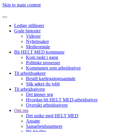
Skip to main content
Ledige stillinger
Gode historier
Videoer
Nyhetssaker
Medieomtale
Bli HELT MED kommune
Kom raskt i gang
Politiske prosesser
Kommunen som arbeidsgiver
Til arbeidssøkere
Bestill kartleggingssamtale
Slik søker du jobb
Til arbeidsgivere
Det lønner seg
Hvordan bli HELT MED-arbeidsgiver
Oversikt arbeidsgivere
Om oss
Det unike med HELT MED
Ansatte
Samarbeidspartnere
Bli frivillig